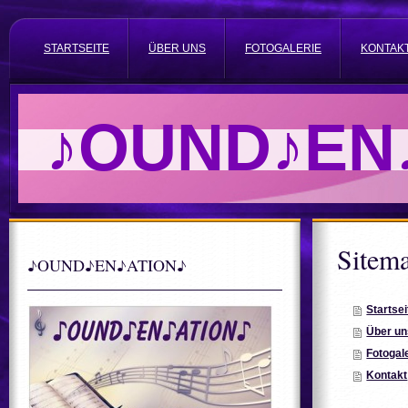
STARTSEITE
ÜBER UNS
FOTOGALERIE
KONTAK
♪OUND♪EN
Sitem
♪OUND♪EN♪ATION♪
Startsei
Über un
Fotogal
Kontakt