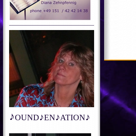
♪
♪
♪
♪
OUND
EN
ATION